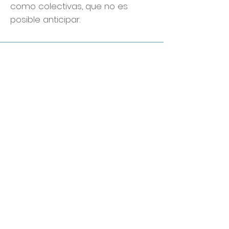
como colectivas, que no es
posible anticipar.
Temas
El taller tendrá dos temáticas
fundamentales a reflexionar.
La Separación en nuestra
educación.
Sus manifestaciones,
conocidas y desconocidas,
ambas interesantes. La
separación en nuestras vidas
como maestros. La separación
en nuestras vidas familiares. La