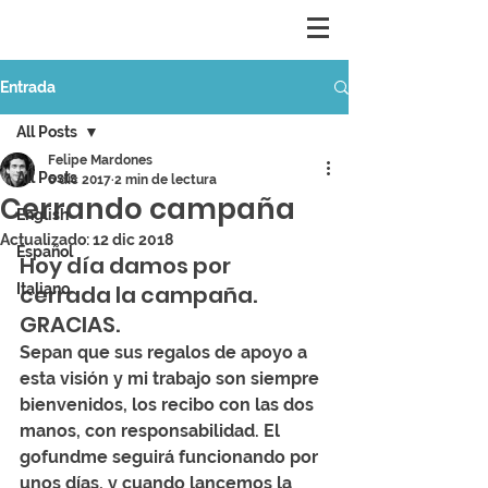
Entrada
All Posts
Felipe Mardones
All Posts
6 dic 2017
2 min de lectura
Cerrando campaña
English
Actualizado:
12 dic 2018
Español
Hoy día damos por 
Italiano
cerrada la campaña. 
GRACIAS. 
Sepan que sus regalos de apoyo a 
esta visión y mi trabajo son siempre 
bienvenidos, los recibo con las dos 
manos, con responsabilidad. El 
gofundme seguirá funcionando por 
unos días, y cuando lancemos la 