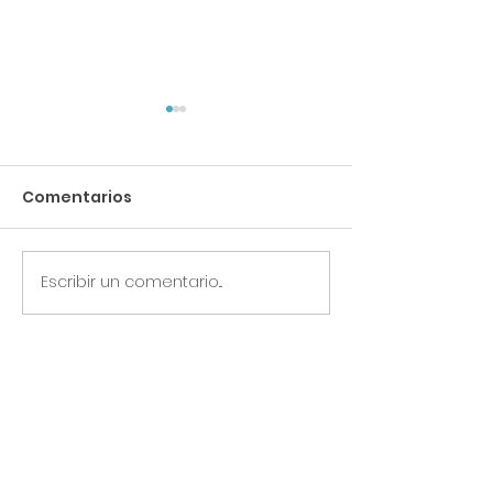
Comentarios
Querida Chile
Escribir un comentario...
Querida Corona Virus
Universal